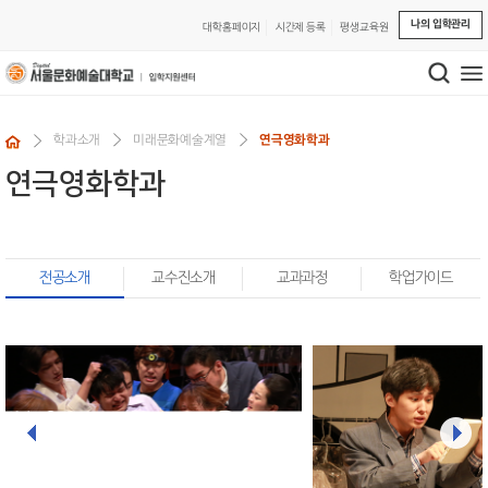
나의 입학관리
대학홈페이지
시간제 등록
평생교육원
학과소개
미래문화예술계열
연극영화학과
연극영화학과
전공소개
교수진소개
교과과정
학업가이드