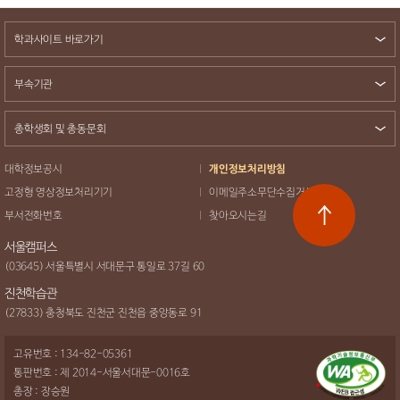
학과사이트 바로가기
부속기관
총학생회 및 총동문회
대학정보공시
개인정보처리방침
고정형 영상정보처리기기
이메일주소무단수집거부
부서전화번호
찾아오시는길
서울캠퍼스
(03645) 서울특별시 서대문구 통일로 37길 60
진천학습관
(27833) 충청북도 진천군 진천읍 중앙동로 91
고유번호 : 134-82-05361
통판번호 : 제 2014-서울서대문-0016호
총장 : 장승원