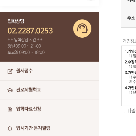
주소
입학상담
02.2287.0253
+ + 입학상담 시간 + +
개인정보
평일 09:00 ~ 21:00
1.개인
토요일 09:00 ~ 18:00
1)
2.수집
1) 
원서접수
3.개인
1)
※ 
4.개인
진로체험학교
1) 
입학자료신청
[필
입시기간 문자알림