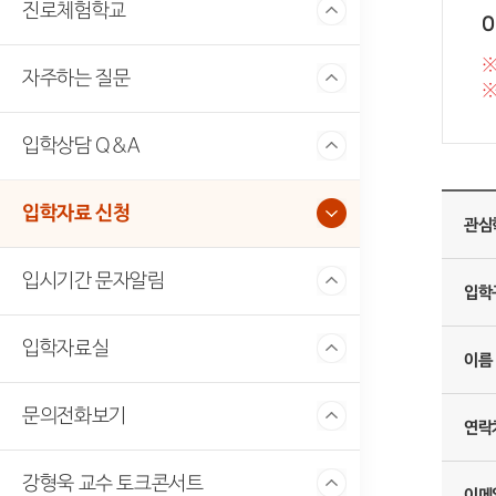
진로체험학교
※
자주하는 질문
※
입학상담 Q&A
입학자료 신청
관심
입시기간 문자알림
입학
입학자료실
이름
문의전화보기
연락
강형욱 교수 토크콘서트
이메