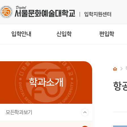
입학안내
신입학
편입학
학과소개
항
모든학과보기