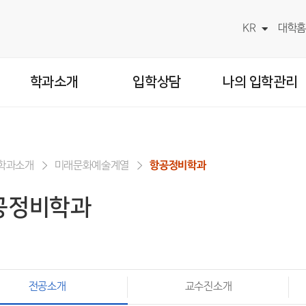
KR
대학홈
학과소개
입학상담
나의 입학관리
학과소개
미래문화예술계열
항공정비학과
공정비학과
전공소개
교수진소개