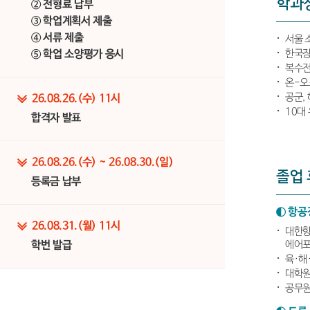
학과
② 전형료 납부
③ 학업계획서 제출
④ 서류 제출
서울 
한국장
⑤ 학업 소양평가 응시
복수전
온-오
공군,
26.08.26.(수) 11시
10대
합격자 발표
26.08.26.(수) ~ 26.08.30.(일)
졸업 
등록금 납부
◐ 항공
26.08.31.(월) 11시
대한항
에어포
학번 발급
육·해
대학원
공무원