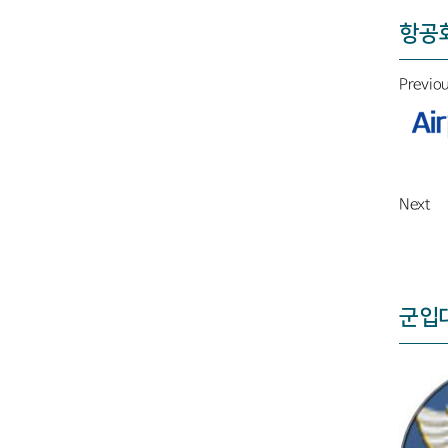
항공
Previo
Next
군입