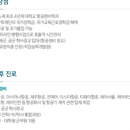
장점
소재 최초 4년제 대학교 항공정비학과
학재단의 국가장학금, 국가교육근로장학금 혜택
공 및 조기졸업 가능
프라인 병행수업으로 효율적 시간관리
 해군, 공군 학사장교 입대(항공정비 장교)
 유망직종 선정(직업능력개발원)
후 진로
정비
공, 아시아나항공, 제주항공, 진에어, 이스타항공, 티웨이항공, 에어서울, 에어부산
항, 에어인천 등 항공회사 및 항공기 제작 관련 업체 취업
·공군 학사장교
 진학(석/박사 통합과정)
 · 대학원 군무원 지원