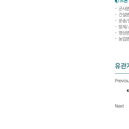
◐ 드론
군사
건설분
운송/
방제/
영상분
농업분
유관
Previo
Next