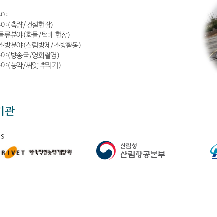
분야
야(측량/건설현장)
물류분야(화물/택배 현장)
소방분야(산림방제/소방활동)
야(방송국/영화촬영)
야(농약/씨앗 뿌리기)
기관
us