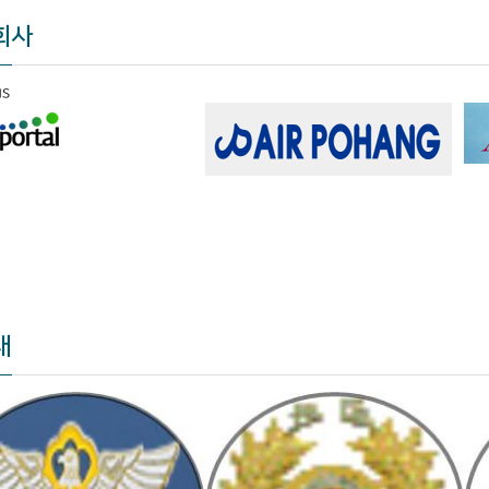
회사
us
대