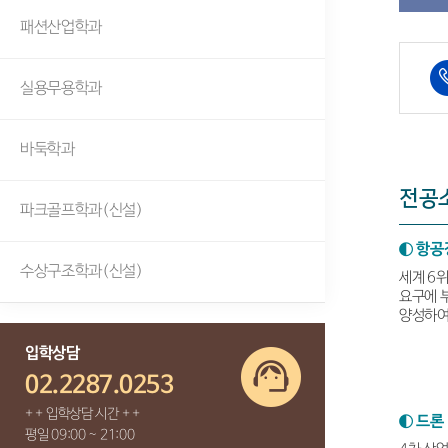
패션산업학과
실용무용학과
바둑학과
전공
파크골프학과(신설)
◐ 항공
수상구조학과(신설)
세계 6
요구에 
양성하여
입학상담
02.2287.0253
+ + 입학상담 시간 + +
◐ 드론
평일 09:00 ~ 21:00