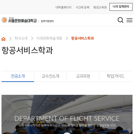
나의 입학관리
대학홈페이지
시간제 등록
평생교육원
학과소개
미래문화예술계열
항공서비스학과
항공서비스학과
전공소개
교수진소개
교과과정
학업가이드