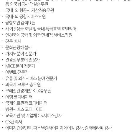
등 외국항공사 객실승무원
국내·외 항공사 지상직승무원
국내·외 공항서비스요원
공항보안검색요원
해외 5성급 호텔 및 국내 특급호텔 호텔리어
인천국제공항 및 외국 면세점 서비스직원
전문 비서
문화관광해설사
카지노분야 전문가
관광실무분야 전문가
MICE분야 전문가
이벤트 전문가
유통 및 외식서비스 분야 전문가
외국계 크루즈 승무원
코레일관광개발 KTX승무원
여행 코디네이터
국제의료관광 코디네이터
병원서비스 코디네이터
교육기관 및 기업체 CS서비스강사
CS관리사
이미지컨설턴트, 퍼스널컬러이미지메이킹 강사, 컬러테라피 강사