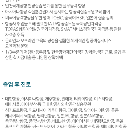
인천국제공항 현장실습 연계를 통한 실무능력 향상
아시아나항공 객실훈련원에서 실시하는 항공객실승무원교육 참여
외국어능력향상을 위한 영어 TOEIC, 중국어 HSK, 일본어 집중 강의
항공사 취업을 위해 필요한 IATA항공승무원 국제공인자격증,
TOPAS항공예약발권 국가자격증, SMAT서비스경영국가자격증 등 관련
자격증 취득
온라인과 오프라인 교육의 장점을 결합한 체계적인 항공객실서비스
교육과정 운영
1/3수준의 저렴한 등록금 및 한국장학재단의 국가장학금, 국가근로, 졸업 후
상환 학자금대출 등 다양한 장학혜택
졸업 후 진로
대한항공, 아시아나항공, 제주항공, 진에어, 티웨이항공, 이스타항공,
에어서울, 에어 부산 등 국내 항공사의 항공객실승무원
싱가포르항공, 인도네시아 가루다항공, 타이항공, 말레이시아항공, 홍콩
케세이퍼시 픽항공, 필리핀항공, 일본JAL항공, 일본ANA항공,
중국동방항공, 중국남방항공, 베트남항공, 에어아시아, 네델란드항공, 독일
루프트한자항공, 핀란드 핀에어, 카타르 항공, 에티하드항공, 에미레이트항공