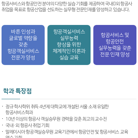
항공서비스와 항공안전 분야의 다양한 실습 기회를 제공하여 국내외 항공사
취업을 목표로 항공산업을 선도하는 실무형 전문인재를 양성하고 있습니다.
바른 인성과
항공객실서비스
항공서비스 및
글로벌 역량을
실무능력
항공안전
갖춘
향상을 위한
실무능력을 갖춘
항공객실서비스
체계적인 이론과
전문 인재 양성
전문가 양성
실습 교육
학과 특장점
정규 학사학위 취득 4년제 대학교에 개설된 서울 소재 유일한
항공서비스학과
10년 이상의 항공사 객실승무원 경력을 갖춘 최고의 교수진
국내·외 항공사 취업 기회
말레이시아 항공객실승무원 교육기관에서 항공안전 및 항공서비스 교육
연수 기회