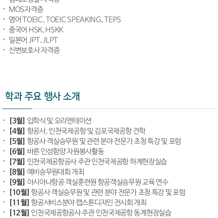
MOS자격증
영어 TOEIC, TOEIC SPEAKING, TEPS
중국어 HSK, HSKK
일본어 JPT, JLPT
신변보호사 자격증
학과 주요 행사 소개
[3월]
입학식 및 오리엔테이션
[4월]
항공사, 인천국제공항 및 김포국제공항 견학
[5월]
항공사 객실승무원 및 관련 분야 전문가 초청 특강 및 포럼
[6월]
바른 인성함양 자원봉사활동
[7월]
인천국제공항공사 주관 인천국제공항 하계현장실습
[8월]
예비승무원대회 개최
[9월]
아시아나항공 객실훈련원 항공객실승무원 교육 연수
[10월]
항공사 객실승무원 및 관련 분야 전문가 초청 특강 및 포럼
[11월]
항공서비스분야 캡스톤디자인 전시회 개최
[12월]
인천국제공항공사 주관 인천국제공항 동계현장실습