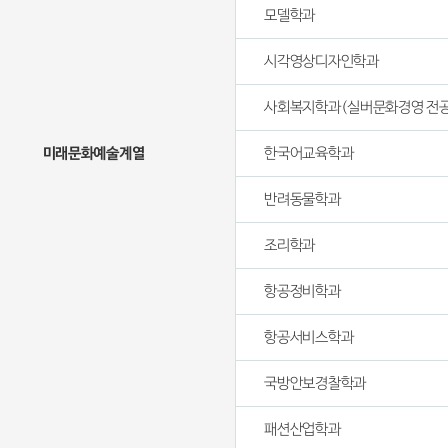
모델학과
시각영상디자인학과
사회복지학과(실버문화경영 전공
미래문화예술계열
한국어교육학과
반려동물학과
조리학과
항공정비학과
항공서비스학과
국방안보경찰학과
패션산업학과