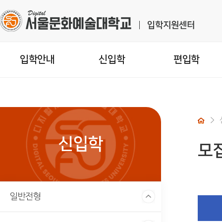
입학안내
신입학
편입학
신입학
모
일반전형