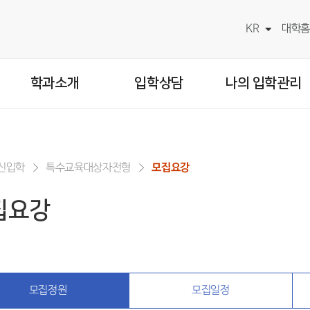
KR
대학홈
학과소개
입학상담
나의 입학관리
신입학
특수교육대상자전형
모집요강
집요강
모집정원
모집일정