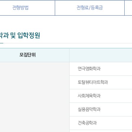
전형방법
전형료/등록금
학과 및 입학정원
모집단위
연극영화학과
토탈뷰티아트학과
사회체육학과
실용음악학과
건축공학과