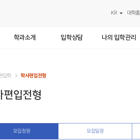
KR
대학홈
학과소개
입학상담
나의 입학관리
편입학
학사편입전형
사편입전형
모집정원
모집일정