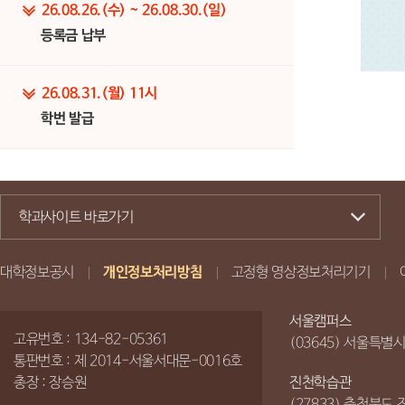
26.08.26.(수) ~ 26.08.30.(일)
등록금 납부
26.08.31.(월) 11시
학번 발급
학과사이트 바로가기
대학정보공시
개인정보처리방침
고정형 영상정보처리기기
서울캠퍼스
고유번호 : 134-82-05361
(03645) 서울특별
통판번호 : 제 2014-서울서대문-0016호
총장 : 장승원
진천학습관
(27833) 충청북도