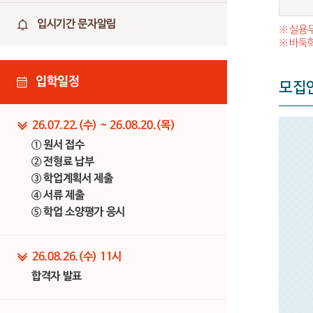
입시기간 문자알림
※ 실용
※ 바둑
입학일정
모집
26.07.22.(수) ~ 26.08.20.(목)
① 원서 접수
② 전형료 납부
③ 학업계획서 제출
④ 서류 제출
⑤ 학업 소양평가 응시
26.08.26.(수) 11시
합격자 발표