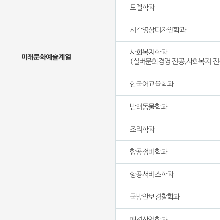
모델학과
시각영상디자인학과
사회복지학과
미래문화예술계열
(실버문화경영 전공,사회복지 전
한국어교육학과
반려동물학과
조리학과
항공정비학과
항공서비스학과
국방안보경찰학과
패션산업학과