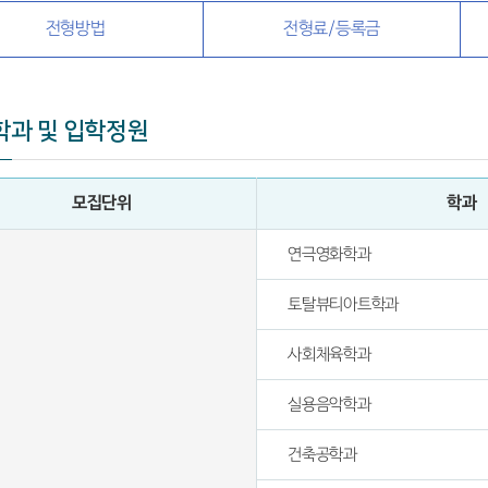
전형방법
전형료/등록금
학과 및 입학정원
모집단위
학과
연극영화학과
토탈뷰티아트학과
사회체육학과
실용음악학과
건축공학과