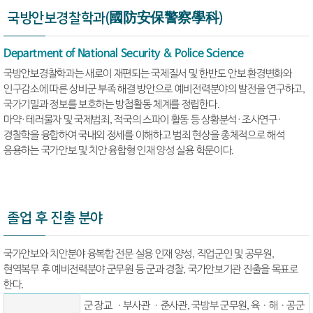
國防安保警察學科
국방안보경찰학과(
)
Department of National Security & Police Science
국방안보경찰학과는 새로이 재편되는 국제질서 및 한반도 안보 환경변화와
인구감소에 따른 상비군 부족 해결 방안으로 예비전력분야의 발전을 연구하고,
국가기밀과 정보를 보호하는 방첩활동 체계를 정립한다.
마약·테러물자 및 국제범죄, 적국의 스파이 활동 등 상황분석·조사연구·
경찰학을 융합하여 국내외 정세를 이해하고 범죄 현상을 총체적으로 해석
응용하는 국가안보 및 치안 융합형 인재 양성 실용 학문이다.
졸업 후 진출 분야
국가안보와 치안분야 융복합 전문 실용 인재 양성, 직업군인 및 공무원,
현역복무 후 예비전력분야 군무원 등 군과 경찰, 국가안보기관 진출을 목표로
한다.
군 장교 ㆍ부사관 ㆍ준사관, 국방부 군무원, 육ㆍ해ㆍ공군