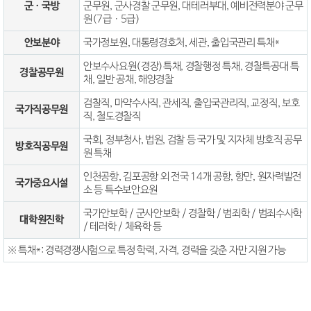
군ㆍ국방
군무원, 군사경찰 군무원, 대테러부대, 예비전력분야 군무
원(7급ㆍ5급)
안보분야
국가정보원, 대통령경호처, 세관, 출입국관리 특채*
안보수사요원(경장)특채, 경찰행정 특채, 경찰특공대 특
경찰공무원
채, 일반 공채, 해양경찰
검찰직, 마약수사직, 관세직, 출입국관리직, 교정직, 보호
국가직공무원
직, 철도경찰직
국회, 정부청사, 법원, 검찰 등 국가 및 지자체 방호직 공무
방호직공무원
원 특채
인천공항, 김포공항 외 전국 14개 공항, 항만, 원자력발전
국가중요시설
소 등 특수보안요원
국가안보학 / 군사안보학 / 경찰학 / 범죄학 / 범죄수사학
대학원진학
/ 테러학 / 체육학 등
※ 특채*: 경력경쟁시험으로 특정 학력, 자격, 경력을 갖춘 자만 지원 가능