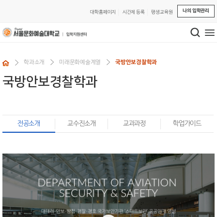
나의 입학관리
대학홈페이지
시간제 등록
평생교육원
학과소개
미래문화예술계열
국방안보경찰학과
국방안보경찰학과
전공소개
교수진소개
교과과정
학업가이드